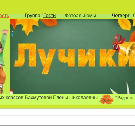
ость
Группа
"
Гости
"
Фотоальбомы
Четверг
0
"Радость позна
ния, р
ов Бахмутовой Елены Николаевны