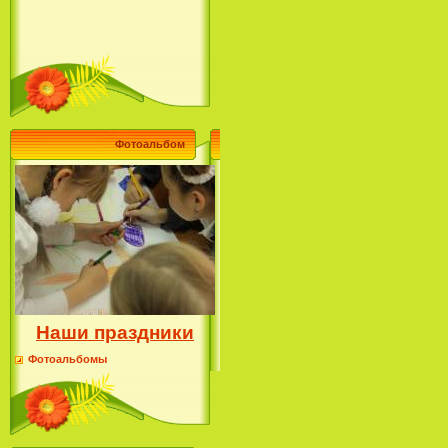
Фотоальбом
Наши праздники
Фотоальбомы