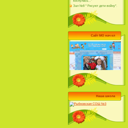
коснулась..."
Зал №8 " Рисуют дети войну".
Сайт МО нач кл
Наша школа