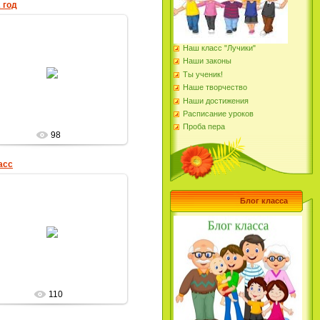
что у пользователей должна быть
 год
подтвержденная учетная запись в
ЕСИА.
Наш класс "Лучики"
Наши законы
13.12.2012
Ты ученик!
Елена_Николаевна
Наше творчество
Наши достижения
Расписание уроков
Проба пера
98
асс
Блог класса
05.11.2012
Елена_Николаевна
110