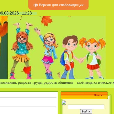
Версия для слабовидящих
6.08.2026
11:23
адость т
руда, радость общения – моё педагогическое кредо.
В Рязанской области начала
работу система
Поиск
персонифицированного
финансирования дополнительного
образования детей,
предполагающая, что каждый
ребенок независимо от
финансового положения своей