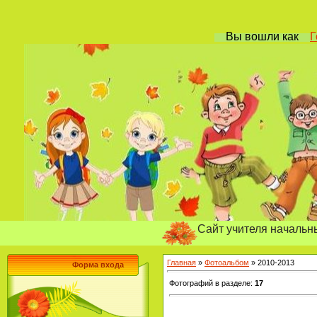
Вы вошли
как
Г
Сайт учителя начальных класс
Главная
»
Фотоальбом
» 2010-2013
Форма входа
Фотографий в разделе
:
17