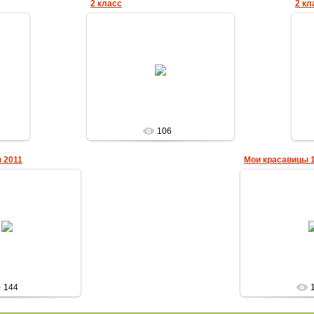
2 класс
2 кл
05.11.2012
а
Елена_Николаевна
106
 2011
Мои красавицы 1
10.2012
26.10
_Николаевна
Елена_
144