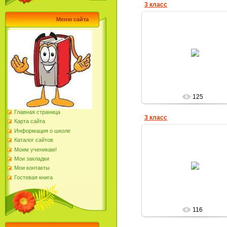
3 класс
Меню сайта
16.12.2012
Елена_Николаевн
125
Главная страница
3 класс
Карта сайта
Информация о школе
Каталог сайтов
Моим ученикам!
16.12.2012
Мои закладки
Мои контакты
Елена_Николаевн
Гостевая книга
116