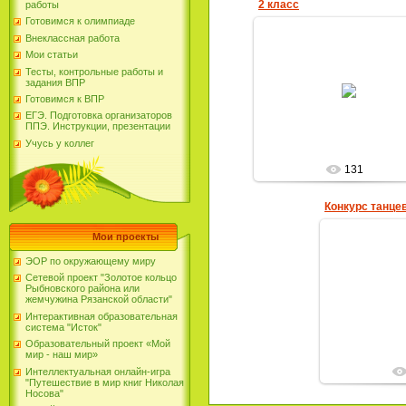
2 класс
работы
Готовимся к олимпиаде
Внеклассная работа
Мои статьи
Тесты, контрольные работы и
05.11.2012
задания ВПР
Готовимся к ВПР
Елена_Николаевн
ЕГЭ. Подготовка организаторов
ППЭ. Инструкции, презентации
Учусь у коллег
131
Конкурс танцев
Мои проекты
ЭОР по окружающему миру
Сетевой проект "Золотое кольцо
26.
Рыбновского района или
жемчужина Рязанской области"
Елена
Интерактивная образовательная
система "Исток"
Образовательный проект «Мой
мир - наш мир»
Интеллектуальная онлайн-игра
"Путешествие в мир книг Николая
Носова"