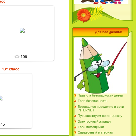
асс
05.11.2012
2 "В" класс
Для вас ,ребята!
Елена_Николаевна
106
 "В" класс
.2012
Правила безопасности детей
Твоя безопасность
Николаевна
Безопасное поведение в сети
INTERNET
Путешествуем по интернету
Электронный журнал
145
Твои помощники
Справочный материал