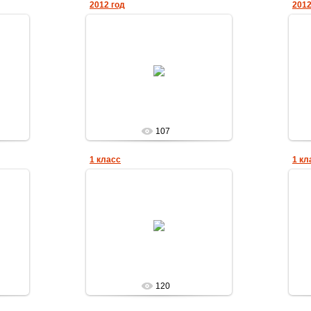
2012 год
2012
13.12.2012
а
Елена_Николаевна
107
1 класс
1 кл
05.11.2012
а
Елена_Николаевна
120