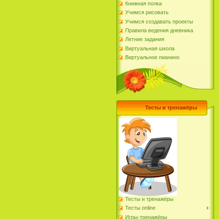
Книжная полка
Учимся рисовать
Учимся создавать проекты
Правила ведения дневника
Летние задания
Виртуальная школа
Виртуальное пианино
Тесты и тренажёры
Тесты и тренажёры
Тесты online
Игры-тренажёры