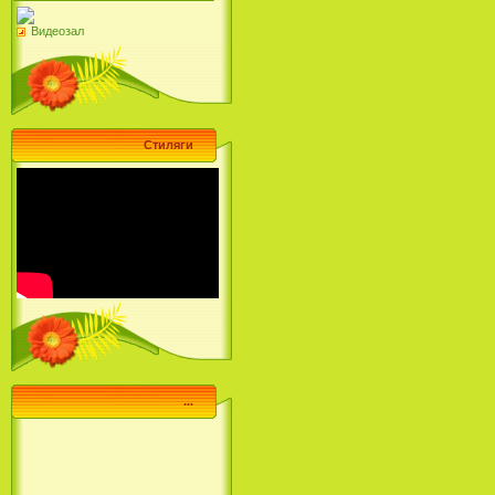
Видеозал
Стиляги
...