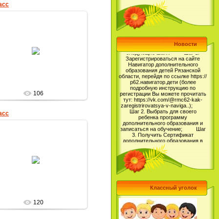
асс
семьи сможет заниматься в
кружках и секциях. Чтобы
получить сертификат
дополнительного образования и
начать обучение, родителям
необходимо выполнить
следующие шаги: Шаг 1.
16.12.2012
Новости
Зарегистрироваться на сайте
Навигатор дополнительного
образования детей Рязанской
Елена_Николаевна
области, перейдя по ссылке https://
р62.навигатор.дети (более
подробную инструкцию по
регистрации Вы можете прочитать
тут: https://vk.com/@rmc62-kak-
zaregistrirovatsya-v-naviga..);
106
Шаг 2. Выбрать для своего
ребенка программу
дополнительного образования и
асс
записаться на обучение; Шаг
3. Получить Сертификат
дополнительного образования в
Личном кабинете пользователя на
сайте Навигатор дополнительного
образования детей Рязанской
области и использовать его для
16.12.2012
обучения ребенка.
Регистрируйтесь на Навигаторе
Елена_Николаевна
уже сейчас, чтобы записать
своего ребенка на обучение и
ознакомиться с правилами
получения и использования
Классный уголок
сертификата.
(https://www.gosuslugi.ru/), а также
120
внести СНИЛС в учетную запись в
ГИС согласно инструкции в
приложении. Обращаем внимание,