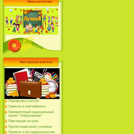
Наша кнопочка
Мастерская учителя
Портфолио учителя
Грамоты и сертификаты
Приоритетный национальный
проект "Образование"
Приглашаю на урок
Презентации моих учеников
Проекты и исследовательские