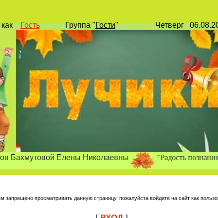
и
как
Гость
Группа
"
Гости
"
Четверг
06.08.
"Радость позна
ния, радость т
утовой Елены Николаевны
ям запрещено просматривать данную страницу, пожалуйста войдите на сайт как пользо
[
ВХОД
]