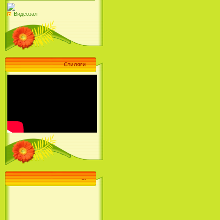
Видеозал
Стиляги
...