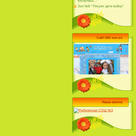
коснулась..."
Зал №8 " Рисуют дети войну".
Сайт МО нач кл
Наша школа