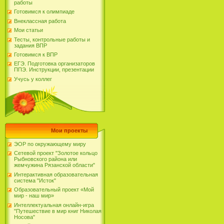
работы
Готовимся к олимпиаде
Внеклассная работа
Мои статьи
Тесты, контрольные работы и
задания ВПР
Готовимся к ВПР
ЕГЭ. Подготовка организаторов
ППЭ. Инструкции, презентации
Учусь у коллег
Мои проекты
ЭОР по окружающему миру
Сетевой проект "Золотое кольцо
Рыбновского района или
жемчужина Рязанской области"
Интерактивная образовательная
система "Исток"
Образовательный проект «Мой
мир - наш мир»
Интеллектуальная онлайн-игра
"Путешествие в мир книг Николая
Носова"