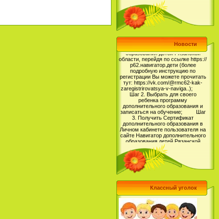
дополнительного образования и
начать обучение, родителям
необходимо выполнить
следующие шаги: Шаг 1.
Зарегистрироваться на сайте
Навигатор дополнительного
образования детей Рязанской
Новости
области, перейдя по ссылке https://
р62.навигатор.дети (более
подробную инструкцию по
регистрации Вы можете прочитать
тут: https://vk.com/@rmc62-kak-
zaregistrirovatsya-v-naviga..);
Шаг 2. Выбрать для своего
ребенка программу
дополнительного образования и
записаться на обучение; Шаг
3. Получить Сертификат
дополнительного образования в
Личном кабинете пользователя на
сайте Навигатор дополнительного
образования детей Рязанской
области и использовать его для
обучения ребенка.
Регистрируйтесь на Навигаторе
уже сейчас, чтобы записать
своего ребенка на обучение и
ознакомиться с правилами
получения и использования
сертификата.
(https://www.gosuslugi.ru/), а также
внести СНИЛС в учетную запись в
Классный уголок
ГИС согласно инструкции в
приложении. Обращаем внимание,
что у пользователей должна быть
подтвержденная учетная запись в
ЕСИА.