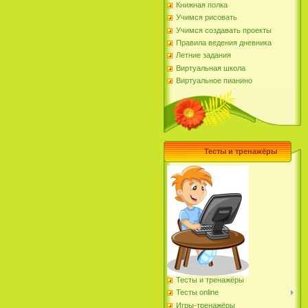
Книжная полка
Учимся рисовать
Учимся создавать проекты
Правила ведения дневника
Летние задания
Виртуальная школа
Виртуальное пианино
Тесты и тренажёры
Тесты и тренажёры
Тесты online
Игры-тренажёры