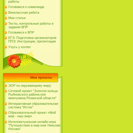
работы
Готовимся к олимпиаде
Внеклассная работа
Мои статьи
Тесты, контрольные работы и
задания ВПР
Готовимся к ВПР
ЕГЭ. Подготовка организаторов
ППЭ. Инструкции, презентации
Учусь у коллег
Мои проекты
ЭОР по окружающему миру
Сетевой проект "Золотое кольцо
Рыбновского района или
жемчужина Рязанской области"
Интерактивная образовательная
система "Исток"
Образовательный проект «Мой
мир - наш мир»
Интеллектуальная онлайн-игра
"Путешествие в мир книг Николая
Носова"