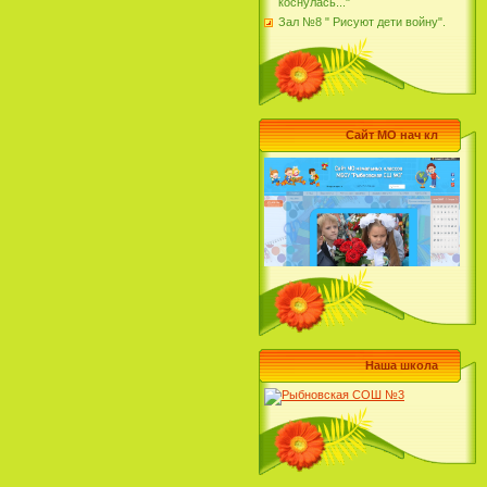
коснулась..."
Зал №8 " Рисуют дети войну".
Сайт МО нач кл
Наша школа