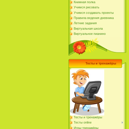
Книжная полка
Учимся рисовать
Учимся создавать проекты
Правила ведения дневника
Летние задания
Виртуальная школа
Виртуальное пианино
Тесты и тренажёры
Тесты и тренажёры
Тесты online
Игры-тренажёры