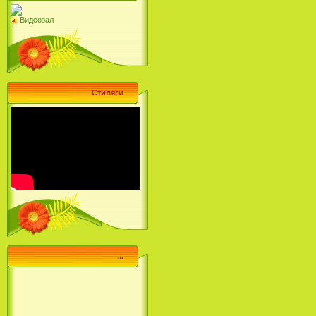
Видеозал
Стиляги
...