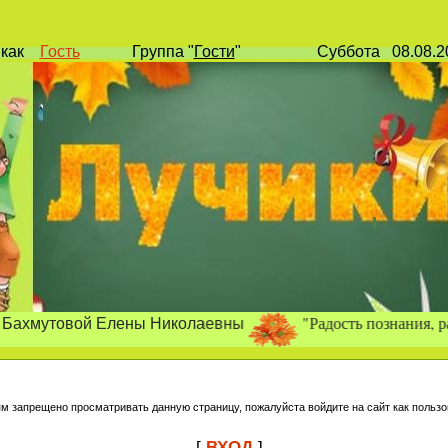
и
как
Гость
Группа
"
Гости
"
Суббота
08.08.
"Радость позна
ния, радость т
руд
вой Елены Николаевны
ям запрещено просматривать данную страницу, пожалуйста войдите на сайт как пользо
[
ВХОД
]