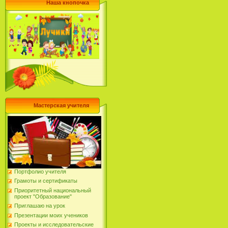
Наша кнопочка
Мастерская учителя
Портфолио учителя
Грамоты и сертификаты
Приоритетный национальный
проект "Образование"
Приглашаю на урок
Презентации моих учеников
Проекты и исследовательские