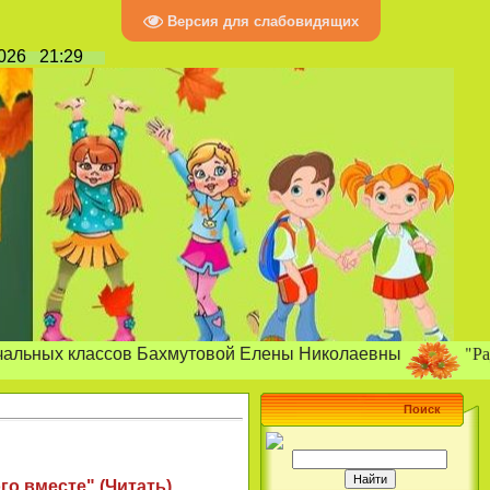
Версия для слабовидящих
2026
21:29
"Радость позн
классов Бахмутовой Елены Николаевны
Поиск
го вместе" (
Читать
)