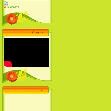
Видеозал
Стиляги
...