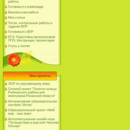
работы
Готовимся к олимпиаде
Внеклассная работа
Мои статьи
Тесты, контрольные работы и
задания ВПР
Готовимся к ВПР
ЕГЭ. Подготовка организаторов
ППЭ. Инструкции, презентации
Учусь у коллег
Мои проекты
ЭОР по окружающему миру
Сетевой проект "Золотое кольцо
Рыбновского района или
жемчужина Рязанской области"
Интерактивная образовательная
система "Исток"
Образовательный проект «Мой
мир - наш мир»
Интеллектуальная онлайн-игра
"Путешествие в мир книг Николая
Носова"