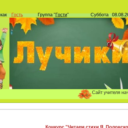
и
как
Гость
Группа
"
Гости
"
Суббота
08.08.
Сайт учителя начальных 
Конкурс "Читаем стихи Я. Полонско