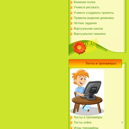
Книжная полка
Учимся рисовать
Учимся создавать проекты
Правила ведения дневника
Летние задания
Виртуальная школа
Виртуальное пианино
Тесты и тренажёры
Тесты и тренажёры
Тесты online
Игры-тренажёры