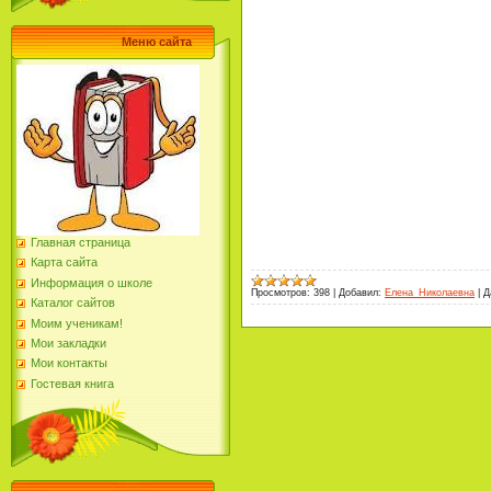
Меню сайта
Главная страница
Карта сайта
Информация о школе
Просмотров:
398
|
Добавил:
Елена_Николаевна
|
Д
Каталог сайтов
Моим ученикам!
Мои закладки
Мои контакты
Гостевая книга