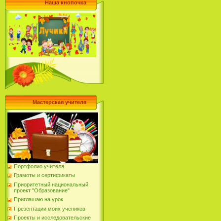
Наша кнопочка
Мастерская учителя
Портфолио учителя
Грамоты и сертификаты
Приоритетный национальный
проект "Образование"
Приглашаю на урок
Презентации моих учеников
Проекты и исследовательские