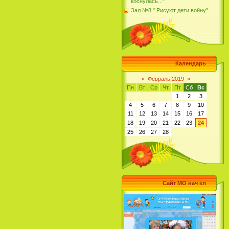
коснулась..."
Зал №8 " Рисуют дети войну".
Календарь
«
Февраль 2019
»
Пн
Вт
Ср
Чт
Пт
Сб
Вс
1
2
3
4
5
6
7
8
9
10
11
12
13
14
15
16
17
18
19
20
21
22
23
24
25
26
27
28
Сайт МО нач кл