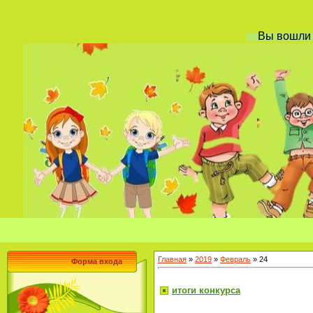
Вы вошл
Главная
»
2019
»
Февраль
»
24
Форма входа
итоги конкурса