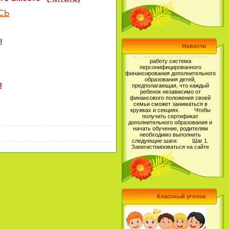
СЬ
!
В Рязанской области начала
Новости
работу система
персонифицированного
финансирования дополнительного
образования детей,
предполагающая, что каждый
ребенок независимо от
финансового положения своей
!
семьи сможет заниматься в
кружках и секциях. Чтобы
получить сертификат
дополнительного образования и
начать обучение, родителям
необходимо выполнить
следующие шаги: Шаг 1.
Зарегистрироваться на сайте
Навигатор дополнительного
образования детей Рязанской
области, перейдя по ссылке https://
р62.навигатор.дети (более
подробную инструкцию по
регистрации Вы можете прочитать
тут: https://vk.com/@rmc62-kak-
zaregistrirovatsya-v-naviga..);
Шаг 2. Выбрать для своего
ребенка программу
Классный уголок
дополнительного образования и
записаться на обучение; Шаг
3. Получить Сертификат
дополнительного образования в
Личном кабинете пользователя на