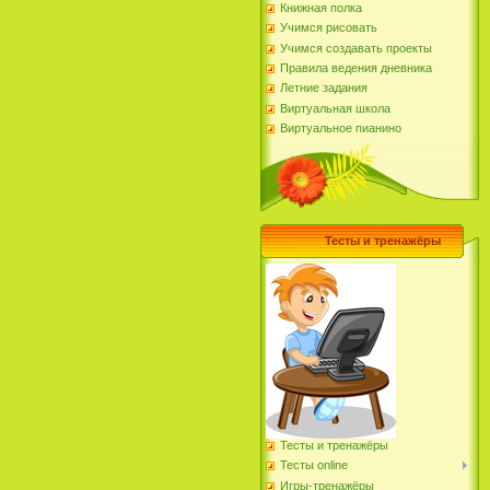
Книжная полка
Учимся рисовать
Учимся создавать проекты
Правила ведения дневника
Летние задания
Виртуальная школа
Виртуальное пианино
Тесты и тренажёры
Тесты и тренажёры
Тесты online
Игры-тренажёры