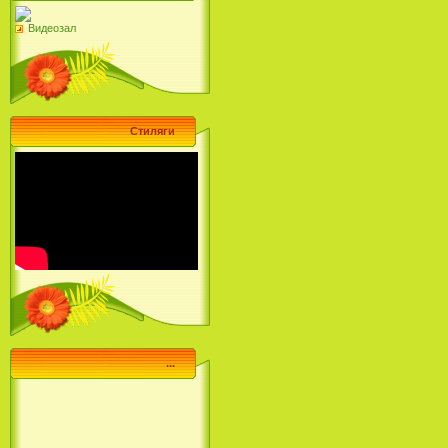
Видеозал
Стиляги
...