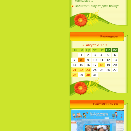
коснулась..."
Зал №8 " Рисуют дети войну".
Календарь
«
Август 2017
»
Пн
Вт
Ср
Чт
Пт
Сб
Вс
1
2
3
4
5
6
7
8
9
10
11
12
13
14
15
16
17
18
19
20
21
22
23
24
25
26
27
28
29
30
31
Сайт МО нач кл