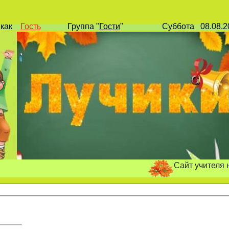
и
как
Гость
Группа
"
Гости
"
Суббота
08.08.
Сайт учителя начальны