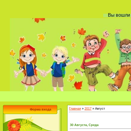
Вы вошл
Главная
»
2017
»
Август
Форма входа
30 Августа, Среда