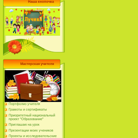
Наша кнопочка
Мастерская учителя
Портфолио учителя
Грамоты и сертификаты
Приоритетный национальный
проект "Образование"
Приглашаю на урок
Презентации моих учеников
Проекты и исследовательские