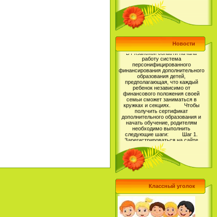
В Рязанской области начала
Новости
работу система
персонифицированного
финансирования дополнительного
образования детей,
предполагающая, что каждый
ребенок независимо от
финансового положения своей
семьи сможет заниматься в
кружках и секциях. Чтобы
получить сертификат
дополнительного образования и
начать обучение, родителям
необходимо выполнить
следующие шаги: Шаг 1.
Зарегистрироваться на сайте
Навигатор дополнительного
образования детей Рязанской
области, перейдя по ссылке https://
р62.навигатор.дети (более
подробную инструкцию по
регистрации Вы можете прочитать
тут: https://vk.com/@rmc62-kak-
zaregistrirovatsya-v-naviga..);
Шаг 2. Выбрать для своего
ребенка программу
Классный уголок
дополнительного образования и
записаться на обучение; Шаг
3. Получить Сертификат
дополнительного образования в
Личном кабинете пользователя на