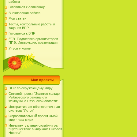
работы
Готовимся к олимпиаде
Внеклассная работа
Мои статьи
Тесты, контрольные работы и
задания ВПР
Готовимся к ВПР
ЕГЭ. Подготовка организаторов
ППЭ. Инструкции, презентации
Учусь у коллег
Мои проекты
ЭОР по окружающему миру
Сетевой проект "Золотое кольцо
Рыбновского района или
жемчужина Рязанской области"
Интерактивная образовательная
система "Исток"
Образовательный проект «Мой
мир - наш мир»
Интеллектуальная онлайн-игра
"Путешествие в мир книг Николая
Носова"