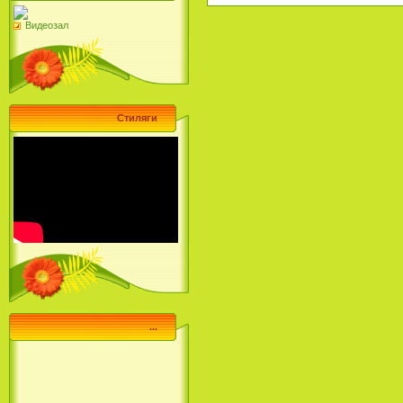
Видеозал
Стиляги
...