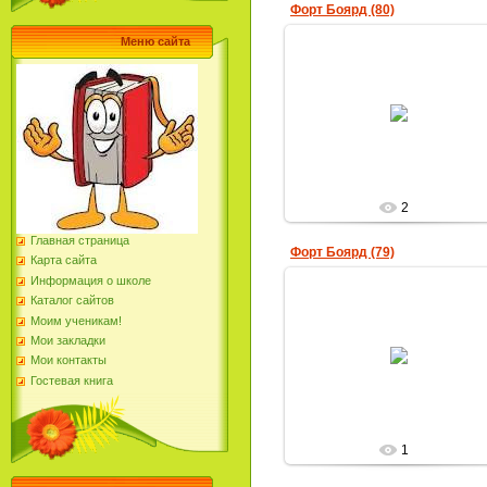
Форт Боярд (80)
Меню сайта
31.03.2019
Юлия-Фирсова
2
Главная страница
Форт Боярд (79)
Карта сайта
Информация о школе
Каталог сайтов
Моим ученикам!
31.03.2019
Мои закладки
Мои контакты
Юлия-Фирсова
Гостевая книга
1