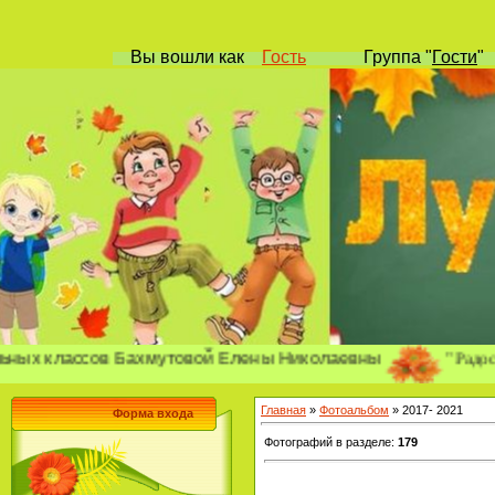
Вы вошли
как
Гость
Группа
"
Гости
"
"Радость позн
лассов Бахмутовой Елены Николаевны
Главная
»
Фотоальбом
» 2017- 2021
Форма входа
Фотографий в разделе
:
179