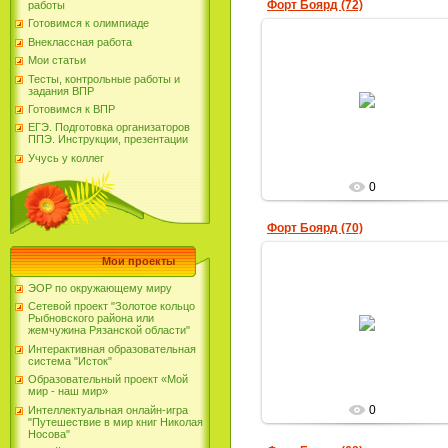
Форт Боярд (72)
работы
Готовимся к олимпиаде
Внеклассная работа
Мои статьи
Тесты, контрольные работы и
31.03.2019
задания ВПР
Готовимся к ВПР
Юлия-Фирсова
ЕГЭ. Подготовка организаторов
ППЭ. Инструкции, презентации
Учусь у коллег
0
Форт Боярд (70)
Мои проекты
ЭОР по окружающему миру
Сетевой проект "Золотое кольцо
31.03.2019
Рыбновского района или
жемчужина Рязанской области"
Юлия-Фирсова
Интерактивная образовательная
система "Исток"
Образовательный проект «Мой
мир - наш мир»
0
Интеллектуальная онлайн-игра
"Путешествие в мир книг Николая
Носова"