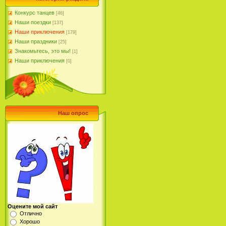
Конкурс танцев
[46]
Наши поездки
[137]
Наши приключения
[179]
Наши праздники
[25]
Знакомьтесь, это мы!
[1]
Наши приключения
[0]
Наш опрос
Оцените мой сайт
Отлично
Хорошо