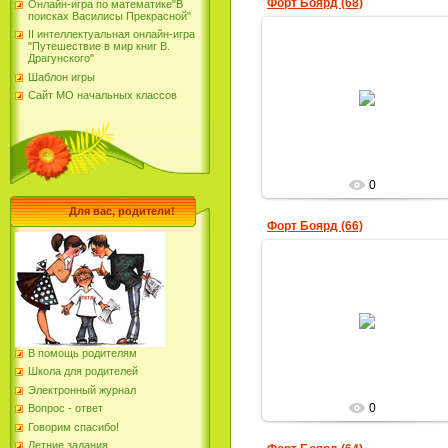
Форт Боярд (68)
Онлайн-игра по математике"В
поисках Василисы Прекрасной"
II интеллектуальная онлайн-игра
"Путешествие в мир книг В.
Драгунского"
Шаблон игры
31.03.2019
Сайт МО начальных классов
Юлия-Фирсова
0
Для вас, родители!
Форт Боярд (66)
31.03.2019
Юлия-Фирсова
В помощь родителям
Школа для родителей
Электронный журнал
0
Вопрос - ответ
Говорим спасибо!
Летние задания