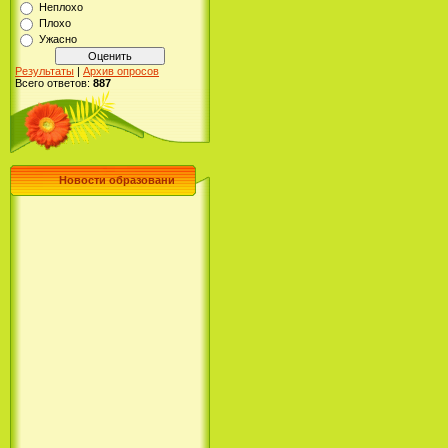
Неплохо
Плохо
Ужасно
Результаты
|
Архив опросов
Всего ответов:
887
Новости образовани