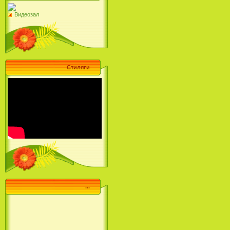
Видеозал
Стиляги
...