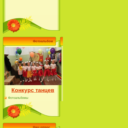
Фотоальбом
Конкурс танцев
Фотоальбомы
Наш опрос