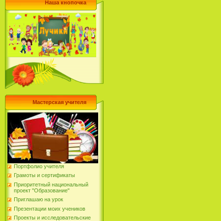
Наша кнопочка
Мастерская учителя
Портфолио учителя
Грамоты и сертификаты
Приоритетный национальный
проект "Образование"
Приглашаю на урок
Презентации моих учеников
Проекты и исследовательские