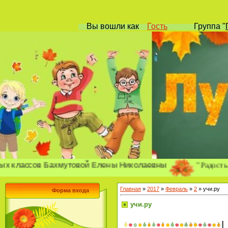
Вы вошли
как
Гость
Группа
"
"Радость позна
ния
ссов Бахмутовой Елены Николаевны
Главная
»
2017
»
Февраль
»
2
» учи.ру
Форма входа
учи.ру