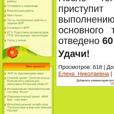
работы
при
Готовимся к олимпиаде
Внеклассная работа
выполне
Мои статьи
Тесты, контрольные работы и
задания ВПР
основного 
Готовимся к ВПР
ЕГЭ. Подготовка организаторов
ППЭ. Инструкции, презентации
отведено
60
Учусь у коллег
Удачи!
Просмотров
: 618 |
До
Мои проекты
Елена_Николаевна
|
ЭОР по окружающему миру
Сетевой проект "Золотое кольцо
Добавлять комментарии могу
Рыбновского района или
[
Р
жемчужина Рязанской области"
Интерактивная образовательная
система "Исток"
Образовательный проект «Мой
мир - наш мир»
Интеллектуальная онлайн-игра
"Путешествие в мир книг Николая
Носова"