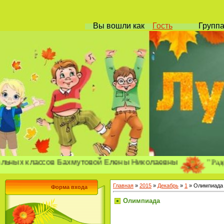
Вы вошли
как
Гость
Групп
"Радость позн
классов Бахмутовой Елены Николаевны
Главная
»
2015
»
Декабрь
»
1
» Олимпиада
Форма входа
Олимпиада