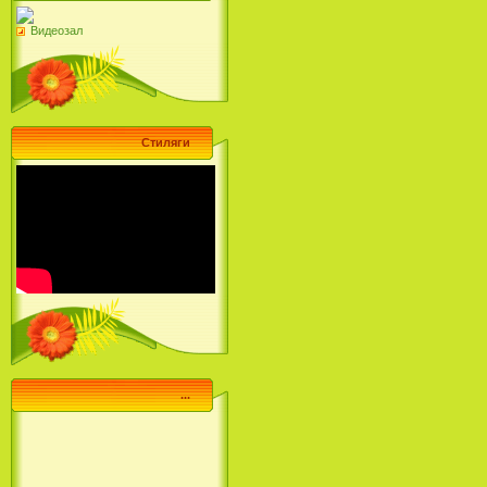
Видеозал
Стиляги
...