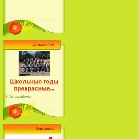
Фотоальбом
Школьные годы
прекрасные...
Фотоальбомы
Наш опрос