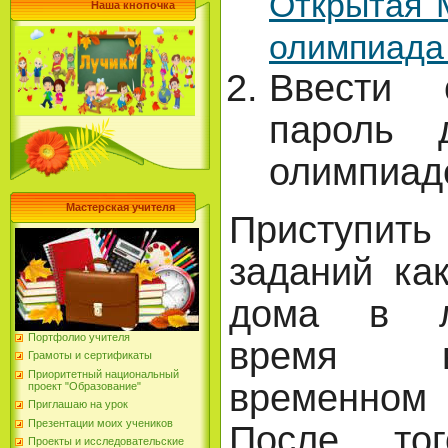
Открытая 
Наша кнопочка
олимпиада
Ввести 
пароль 
олимпиа
Мастерская учителя
Приступит
заданий ка
дома в л
Портфолио учителя
время в
Грамоты и сертификаты
Приоритетный национальный
временно
проект "Образование"
Приглашаю на урок
Презентации моих учеников
После то
Проекты и исследовательские