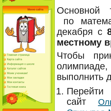
Основной 
Меню сайта
по матема
декабря с
местному 
Чтобы при
Главная страница
Карта сайта
олимпиад
Информация о школе
Каталог сайтов
выполнить д
Моим ученикам!
Мои закладки
Мои контакты
Гостевая книга
Пер
сайт
Ол