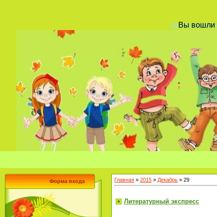
Вы вошли
Главная
»
2015
»
Декабрь
»
29
Форма входа
Литературный экспресс