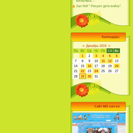
коснулась..."
Зал №8 " Рисуют дети войну".
Календарь
«
Декабрь 2015
»
Пн
Вт
Ср
Чт
Пт
Сб
Вс
1
2
3
4
5
6
7
8
9
10
11
12
13
14
15
16
17
18
19
20
21
22
23
24
25
26
27
28
29
30
31
Сайт МО нач кл