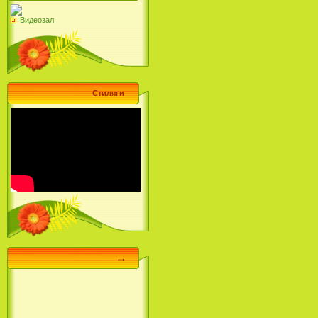
Видеозал
Стиляги
...