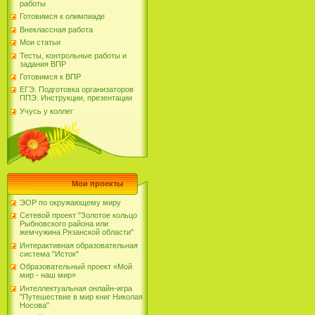
работы
Готовимся к олимпиаде
Внеклассная работа
Мои статьи
Тесты, контрольные работы и
задания ВПР
Готовимся к ВПР
ЕГЭ. Подготовка организаторов
ППЭ. Инструкции, презентации
Учусь у коллег
Мои проекты
ЭОР по окружающему миру
Сетевой проект "Золотое кольцо
Рыбновского района или
жемчужина Рязанской области"
Интерактивная образовательная
система "Исток"
Образовательный проект «Мой
мир - наш мир»
Интеллектуальная онлайн-игра
"Путешествие в мир книг Николая
Носова"