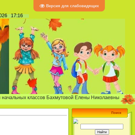
Версия для слабовидящих
2026
17:16
"Радость п
ых классов Бахмутовой Елены Николаевны
Поиск