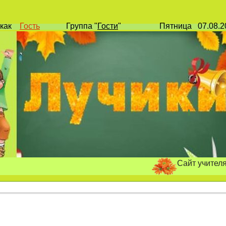
как
Гость
Группа
"
Гости
"
Пятница
07.08.
Сайт учителя начальн