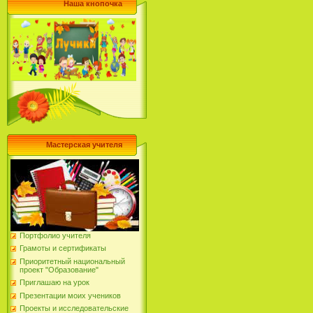
Наша кнопочка
Мастерская учителя
Портфолио учителя
Грамоты и сертификаты
Приоритетный национальный
проект "Образование"
Приглашаю на урок
Презентации моих учеников
Проекты и исследовательские