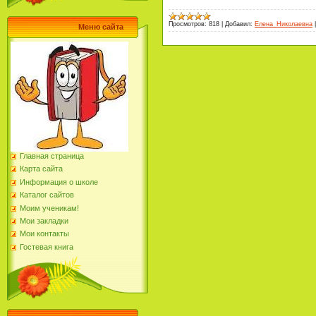
Просмотров:
818
|
Добавил:
Елена_Николаевна
Меню сайта
Главная страница
Карта сайта
Информация о школе
Каталог сайтов
Моим ученикам!
Мои закладки
Мои контакты
Гостевая книга