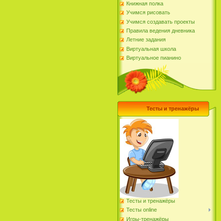
Книжная полка
Учимся рисовать
Учимся создавать проекты
Правила ведения дневника
Летние задания
Виртуальная школа
Виртуальное пианино
Тесты и тренажёры
Тесты и тренажёры
Тесты online
Игры-тренажёры