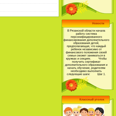
Новости
В Рязанской области начала
работу система
персонифицированного
финансирования дополнительного
образования детей,
предполагающая, что каждый
ребенок независимо от
финансового положения своей
семьи сможет заниматься в
кружках и секциях. Чтобы
получить сертификат
дополнительного образования и
начать обучение, родителям
необходимо выполнить
следующие шаги: Шаг 1.
Зарегистрироваться на сайте
Навигатор дополнительного
образования детей Рязанской
области, перейдя по ссылке https://
р62.навигатор.дети (более
подробную инструкцию по
регистрации Вы можете прочитать
тут: https://vk.com/@rmc62-kak-
zaregistrirovatsya-v-naviga..);
Шаг 2. Выбрать для своего
Классный уголок
ребенка программу
дополнительного образования и
записаться на обучение; Шаг
3. Получить Сертификат
дополнительного образования в