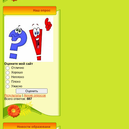
Наш опрос
Оцените мой сайт
Отлично
Хорошо
Неплохо
Плохо
Ужасно
Результаты
|
Архив опросов
Всего ответов:
887
Новости образовани