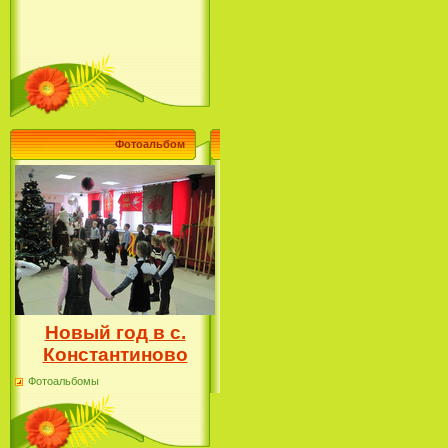
Фотоальбом
Новый год в с.
Константиново
Фотоальбомы