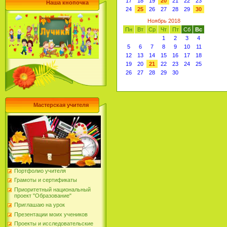
17
18
19
20
21
22
23
Наша кнопочка
24
25
26
27
28
29
30
Ноябрь 2018
Пн
Вт
Ср
Чт
Пт
Сб
Вс
1
2
3
4
5
6
7
8
9
10
11
12
13
14
15
16
17
18
19
20
21
22
23
24
25
26
27
28
29
30
Мастерская учителя
Портфолио учителя
Грамоты и сертификаты
Приоритетный национальный
проект "Образование"
Приглашаю на урок
Презентации моих учеников
Проекты и исследовательские