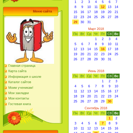
1
2
3
4
5
6
7
8
9
10
11
12
13
14
Меню сайта
15
16
17
18
19
20
21
22
23
24
25
26
27
28
29
30
31
Март 2018
Пн
Вт
Ср
Чт
Пт
Сб
Вс
1
2
3
4
5
6
7
8
9
10
11
12
13
14
15
16
17
18
19
20
21
22
23
24
25
26
27
28
29
30
31
Главная страница
Июнь 2018
Карта сайта
Пн
Вт
Ср
Чт
Пт
Сб
Вс
Информация о школе
1
2
3
Каталог сайтов
4
5
6
7
8
9
10
Моим ученикам!
11
12
13
14
15
16
17
Мои закладки
18
19
20
21
22
23
24
Мои контакты
25
26
27
28
29
30
Гостевая книга
Сентябрь 2018
Пн
Вт
Ср
Чт
Пт
Сб
Вс
1
2
3
4
5
6
7
8
9
10
11
12
13
14
15
16