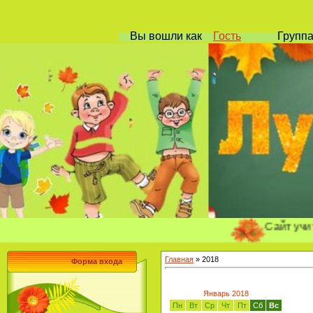
Вы вошли
как
Гость
Групп
Сайт учителя на
Главная
»
2018
Форма входа
Январь 2018
Пн
Вт
Ср
Чт
Пт
Сб
Вс