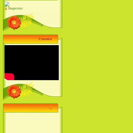
Видеозал
Стиляги
...