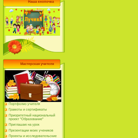
Наша кнопочка
Мастерская учителя
Портфолио учителя
Грамоты и сертификаты
Приоритетный национальный
проект "Образование"
Приглашаю на урок
Презентации моих учеников
Проекты и исследовательские