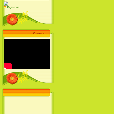
Видеозал
Стиляги
...