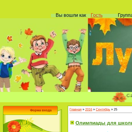
Вы вошли
как
Гость
Групп
Сайт учит
Главная
»
2016
»
Сентябрь
»
25
Форма входа
Олимпиады для школь