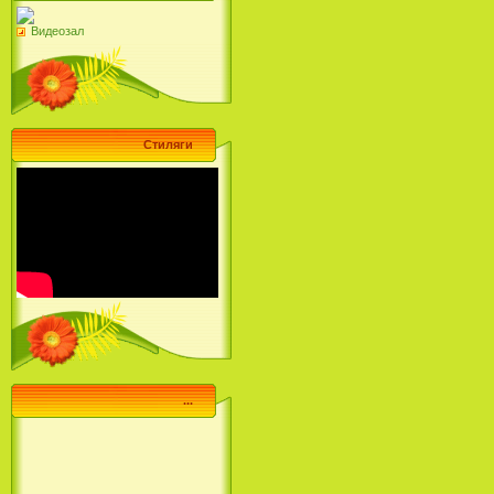
Видеозал
Стиляги
...