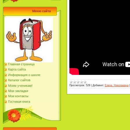
Меню сайта
Главная страница
Карта сайта
Информация о школе
Каталог сайтов
Моим ученикам!
Просмотров:
529
|
Добавил:
Елена_Николаевна
Мои закладки
Мои контакты
Гостевая книга