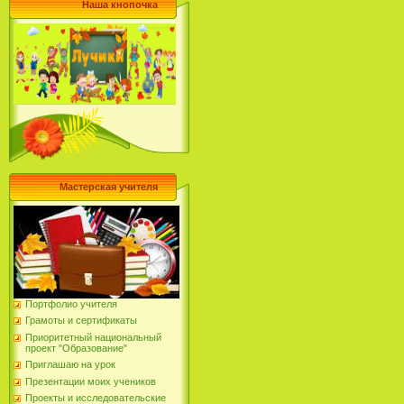
Наша кнопочка
Мастерская учителя
Портфолио учителя
Грамоты и сертификаты
Приоритетный национальный
проект "Образование"
Приглашаю на урок
Презентации моих учеников
Проекты и исследовательские