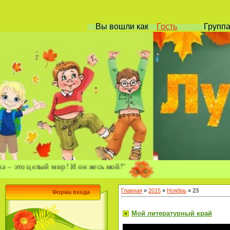
Вы вошли
как
Гость
Групп
целый мир! И он весь мой!"
Главная
»
2015
»
Ноябрь
»
23
Форма входа
Мой литературный край