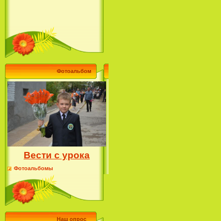
Фотоальбом
Вести с урока
Фотоальбомы
Наш опрос