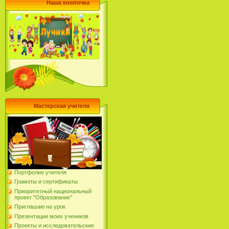
Наша кнопочка
Мастерская учителя
Портфолио учителя
Грамоты и сертификаты
Приоритетный национальный
проект "Образование"
Приглашаю на урок
Презентации моих учеников
Проекты и исследовательские