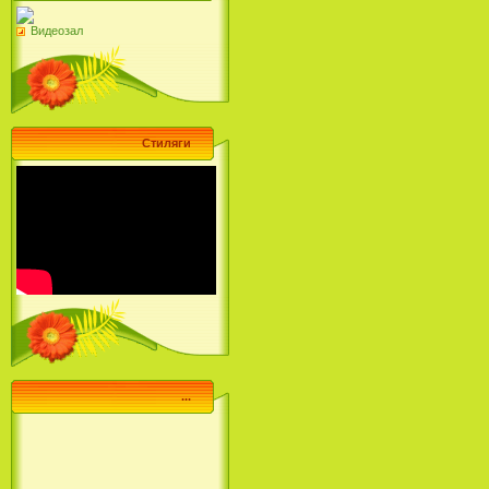
Видеозал
Стиляги
...