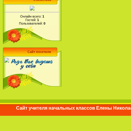
Онлайн всего:
1
Гостей:
1
Пользователей:
0
Сайт посетили
Сайт учителя начальных классов Елены Ни