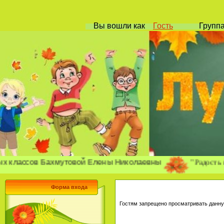
Вы вошли
как
Гость
Групп
"Радость позна
ния
ссов Бахмутовой Елены Николаевны
Форма входа
Гостям запрещено просматривать данную