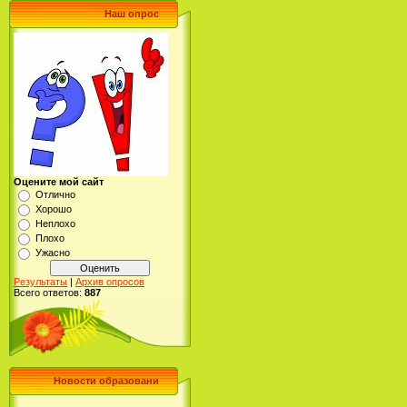
Наш опрос
Оцените мой сайт
Отлично
Хорошо
Неплохо
Плохо
Ужасно
Результаты
|
Архив опросов
Всего ответов:
887
Новости образовани