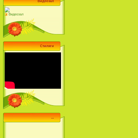
Видеозал
Видеозал
Стиляги
...