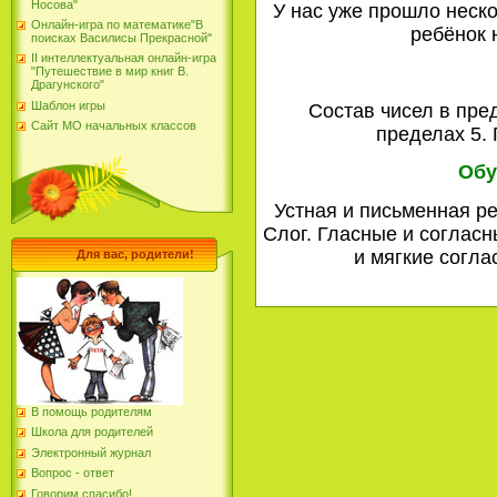
Носова"
У нас уже прошло неско
Онлайн-игра по математике"В
ребёнок
поисках Василисы Прекрасной"
II интеллектуальная онлайн-игра
"Путешествие в мир книг В.
Драгунского"
Шаблон игры
Состав чисел в пред
Сайт МО начальных классов
пределах 5. 
Обу
Устная и письменная ре
Слог. Гласные и согласн
и мягкие соглас
Для вас, родители!
В помощь родителям
Школа для родителей
Электронный журнал
Вопрос - ответ
Говорим спасибо!