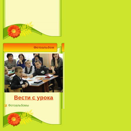
Фотоальбом
Вести с урока
Фотоальбомы