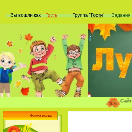
Вы вошли
как
Гость
Группа
"
Гости
"
Задания 
Сайт учите
Форма входа