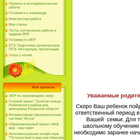
Проекты и исследовательские
работы
Готовимся к олимпиаде
Внеклассная работа
Мои статьи
Тесты, контрольные работы и
задания ВПР
Готовимся к ВПР
ст
ЕГЭ. Подготовка организаторов
ППЭ. Инструкции, презентации
Учусь у коллег
Мои проекты
Уважаемые родите
ЭОР по окружающему миру
Сетевой проект "Золотое кольцо
Скоро Ваш ребенок пойд
Рыбновского района или
жемчужина Рязанской области"
ответственный период в 
Интерактивная образовательная
Вашей семьи. Для т
система "Исток"
Образовательный проект «Мой
школьному обучению 
мир - наш мир»
необходимо заранее нач
Интеллектуальная онлайн-игра
"Путешествие в мир книг Николая