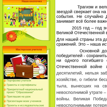
Наша кнопочка
Трагизм и величие, с
звездой сверкает она на
события. Не случайно 
занимает всё более важн
2015 год – год знамен
Великой Отечественной 
Для нашей страны эта д
сражений. Это – наша и
Мастерская учителя
Основной долг всех
победителей - сохранить
ни одного погибшего 
Отечественной войне
десятилетий, нельзя з
хозяйстве, о гибели бе
Портфолио учителя
Грамоты и сертификаты
тыла, вынесших на св
Приоритетный национальный
невосполнимой утрате –
проект "Образование"
Приглашаю на урок
войны. Великая Побед
Презентации моих учеников
невосполнимыми потерям
Проекты и исследовательские