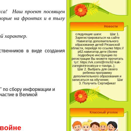
финансового положения своей
семьи сможет заниматься в
кружках и секциях. Чтобы
асса! Наш проект
посвящен
получить сертификат
дополнительного образования и
торые на фронтах и в тылу
начать обучение, родителям
необходимо выполнить
следующие шаги: Шаг 1.
Новости
Зарегистрироваться на сайте
Навигатор дополнительного
й характер.
образования детей Рязанской
области, перейдя по ссылке https://
р62.навигатор.дети (более
подробную инструкцию по
венников в виде создания
регистрации Вы можете прочитать
тут: https://vk.com/@rmc62-kak-
zaregistrirovatsya-v-naviga..);
Шаг 2. Выбрать для своего
ребенка программу
дополнительного образования и
записаться на обучение; Шаг
3. Получить Сертификат
дополнительного образования в
Личном кабинете пользователя на
сайте Навигатор дополнительного
 по сбору информации и
образования детей Рязанской
области и использовать его для
частие в Великой
обучения ребенка.
Регистрируйтесь на Навигаторе
уже сейчас, чтобы записать
своего ребенка на обучение и
ознакомиться с правилами
Классный уголок
получения и использования
сертификата.
(https://www.gosuslugi.ru/), а также
внести СНИЛС в учетную запись в
 войне
ГИС согласно инструкции в