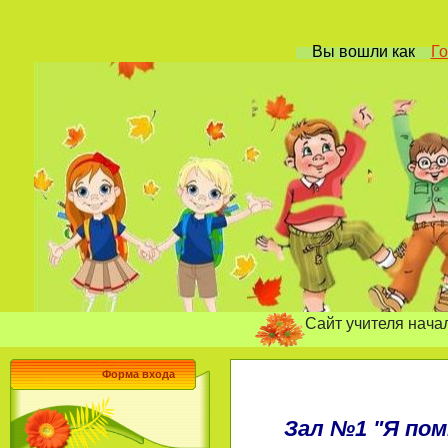
Вы вошли
как
Го
Сайт учителя начальных кл
Форма входа
Зал №1 "Я пом