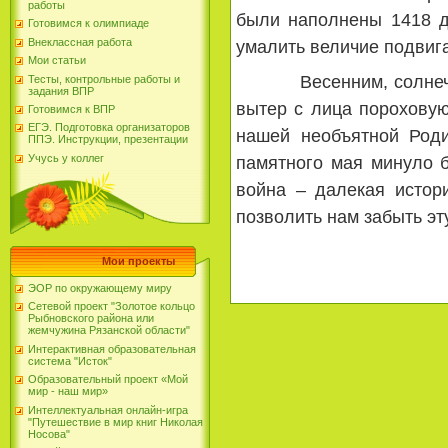
работы
были наполнены 1418 д
Готовимся к олимпиаде
Внеклассная работа
умалить величие подвиг
Мои статьи
Весенним, солнечным 
Тесты, контрольные работы и
задания ВПР
вытер с лица пороховую
Готовимся к ВПР
ЕГЭ. Подготовка организаторов
нашей необъятной Роди
ППЭ. Инструкции, презентации
Учусь у коллег
памятного мая минуло 
война – далекая истор
позволить нам забыть эт
Мои проекты
ЭОР по окружающему миру
Сетевой проект "Золотое кольцо
Рыбновского района или
жемчужина Рязанской области"
Интерактивная образовательная
система "Исток"
Образовательный проект «Мой
мир - наш мир»
Интеллектуальная онлайн-игра
"Путешествие в мир книг Николая
Носова"