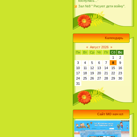
коснулась..."
Зал №8 " Рисуют дети войну".
Календарь
«
Август 2026
»
Пн
Вт
Ср
Чт
Пт
Сб
Вс
1
2
3
4
5
6
7
8
9
10
11
12
13
14
15
16
17
18
19
20
21
22
23
24
25
26
27
28
29
30
31
Сайт МО нач кл