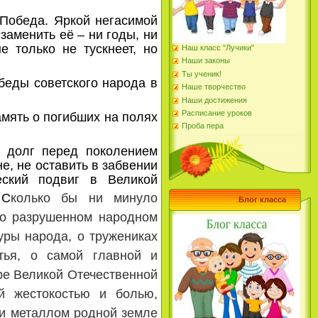
приложении. Обращаем внимание,
что у пользователей должна быть
обеда. Яркой негасимой
подтвержденная учетная запись в
ЕСИА.
заменить её – ни годы, ни
 только не тускнеет, но
Наш класс "Лучики"
Наши законы
Ты ученик!
еды советского народа в
Наше творчество
Наши достижения
Расписание уроков
мять о погибших на полях
Проба пера
олг перед поколением
е, не оставить в забвении
еский подвиг в Великой
 С
колько бы ни минуло
Блог класса
 о разрушенном народном
уры народа, о тружениках
тья, о самой главной и
ре Великой Отечественной
й жестокостью и болью,
 и металлом родной земле