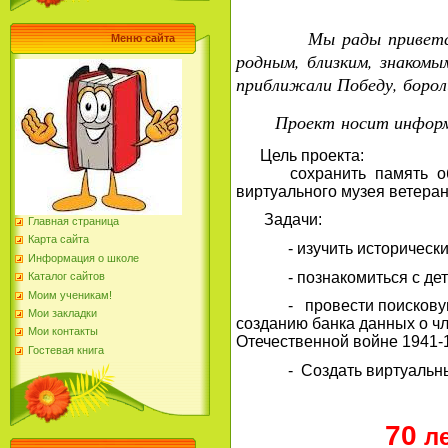
Мы рады приветст
Меню сайта
родным, близким, знаком
приближали Победу, борол
Проект носит ин
форм
Цель проекта:
сохранить память об уч
виртуального музея ветера
Задачи:
Главная страница
Карта сайта
- изучить исторические 
Информация о школе
- познакомиться с детско
Каталог сайтов
Моим ученикам!
- провести поисковую акц
Мои закладки
созданию банка данных о чл
Мои контакты
Отечественной войне 1941-1
Гостевая книга
- Создать виртуальный м
70
ле