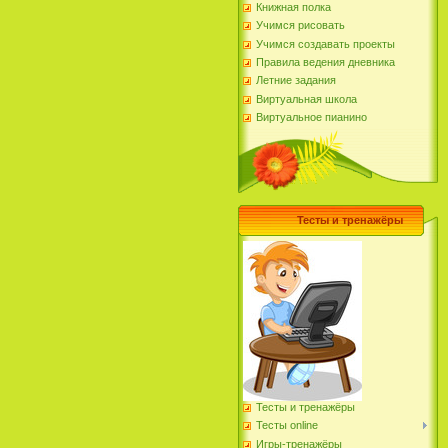
Книжная полка
Учимся рисовать
Учимся создавать проекты
Правила ведения дневника
Летние задания
Виртуальная школа
Виртуальное пианино
Тесты и тренажёры
Тесты и тренажёры
Тесты online
Игры-тренажёры