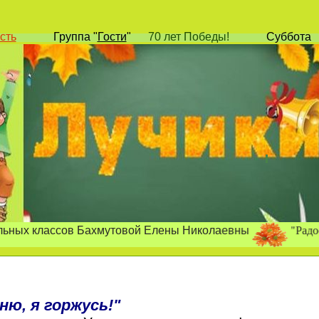
сть
Группа
"
Гости
"
70 лет Победы!
Суббота
"Радость позна
ни
ассов Бахмутовой Елены Николаевны
ню, я горжусь!"