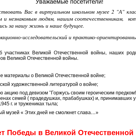
Уважаемые посетители!
вовать Вас в виртуальном школьном музее 2 "А" кл
ым и незнакомым людям, нашим соотечественникам, ко
ись за нашу жизнь и наше будущее.
ационно-исследовательский и практико-ориентированны
астниках Великой Отечественной войны, наших родст
нов Великой Отечественной войны.
материалы о Великой Отечественной войне;
й художественной литературой о войне;
ию под девизом "Горжусь своим героическим предком!"
енах семей ( прадедушках, прабабушках) и, принимавших у
945 г. и тружениках тыла;
узей « Этих дней не смолкнет слава…»
т Победы в Великой Отечественной