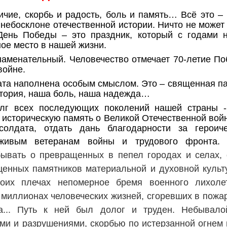
корбь и радость, боль и память… Всё это – П
 небосклоне отечественной истории. Ничто не может 
День Победы – это праздник, который с годами не
ое место в нашей жизни.
ательный. Человечество отмечает 70-летие Поб
войне.
ата наполнена особым смыслом. Это – священная па
стория, наша боль, наша надежда…
 последующих поколений нашей страны - д
 историческую память о Великой Отечественной войн
солдата, отдать дань благодарности за героич
 живым ветеранам войны и трудового фронта.
абывать о превращенных в пепел городах и селах,
сценных памятников материальной и духовной культ
оих плечах непомерное бремя военного лихоле
 миллионах человеческих жизней, сгоревших в пожа
а... Путь к ней был долог и труден. Небывало
и и разрушениями, скорбью по истерзанной огнем