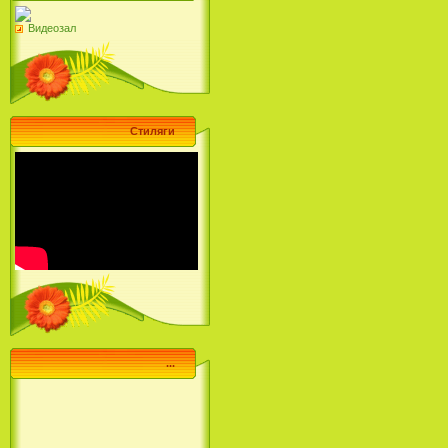
Видеозал
Стиляги
...