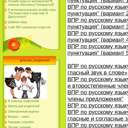
пунктуация" (вариант 
Онлайн-игра по математике"В
поисках Василисы Прекрасной"
ВПР по русскому языку
II интеллектуальная онлайн-игра
пунктуация" (вариант 
"Путешествие в мир книг В.
Драгунского"
ВПР по русскому языку
Шаблон игры
пунктуация" (вариант 
Сайт МО начальных классов
ВПР по русскому языку
пунктуация" (вариант 
ВПР по русскому языку
пунктуация" (вариант 
Для вас, родители!
ВПР по русскому язык
гласный звук в слове»
ВПР по русскому язык
и второстепенные чл
ВПР по русскому языку
члены предложения"
В помощь родителям
ВПР по русскому языку
Школа для родителей
ВПР по русскому язык
Электронный журнал
Вопрос - ответ
гласные и согласные 
Говорим спасибо!
ВПР по русскому язык
Летние задания