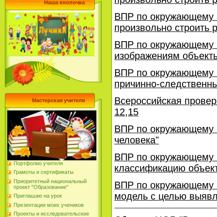
Наша кнопочка
ВПР по окружающему м
произвольно строить 
ВПР по окружающему м
изображениям объект
ВПР по окружающему м
причинно-следственны
Всероссийская провер
Мастерская учителя
12,15
ВПР по окружающему м
человека"
ВПР по окружающему 
Портфолио учителя
классификацию объек
Грамоты и сертификаты
Приоритетный национальный
ВПР по окружающему 
проект "Образование"
модель с целью выявл
Приглашаю на урок
Презентации моих учеников
Проекты и исследовательские