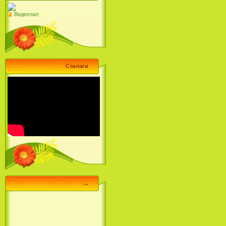
Видеозал
Стиляги
...