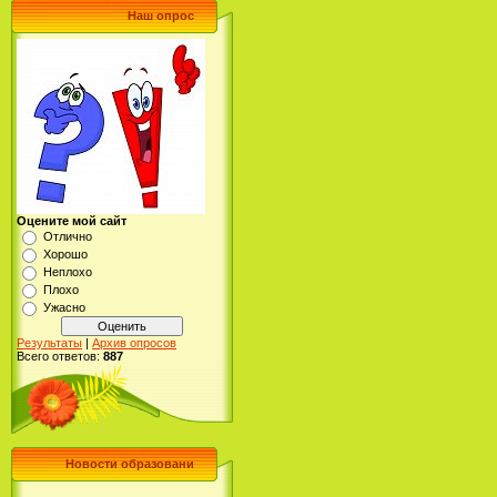
Наш опрос
Оцените мой сайт
Отлично
Хорошо
Неплохо
Плохо
Ужасно
Результаты
|
Архив опросов
Всего ответов:
887
Новости образовани