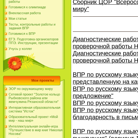
Сборник ЦОР "Всерос
работы
Готовимся к олимпиаде
миру"
Внеклассная работа
Мои статьи
Тесты, контрольные работы и
задания ВПР
Готовимся к ВПР
Диагностические рабо
ЕГЭ. Подготовка организаторов
ППЭ. Инструкции, презентации
проверочной работы Н
Учусь у коллег
Диагностические рабо
проверочной работы Н
ВПР по русскому языку
представленную на ка
Мои проекты
ВПР по русскому языку
ЭОР по окружающему миру
предложение"
Сетевой проект "Золотое кольцо
Рыбновского района или
ВПР по русскому языку
жемчужина Рязанской области"
Интерактивная образовательная
ВПР по русскому язык
система "Исток"
благодарность в пись
Образовательный проект «Мой
мир - наш мир»
Интеллектуальная онлайн-игра
ВПР по русскому языку
"Путешествие в мир книг Николая
Носова"