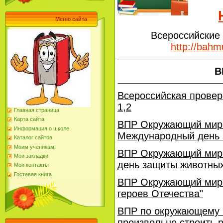
Меню сайта
Всероссийские
http://bahm
В
Всероссийская провер
1,2
Главная страница
Карта сайта
ВПР Окружающий мир. 
Информация о школе
Международный день 
Каталог сайтов
Моим ученикам!
ВПР Окружающий мир. 
Мои закладки
день защиты животны
Мои контакты
Гостевая книга
ВПР Окружающий мир. 
героев Отечества"
ВПР по окружающему м
произвольно строить 