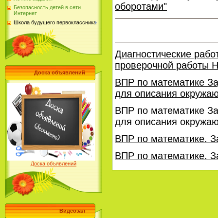
оборотами"
Безопасность детей в сети
Интернет
Школа будущего первоклассника
Диагностические рабо
проверочной работы Н
Доска объявлений
ВПР по математике За
для описания окружа
ВПР по математике За
для описания окружа
ВПР по математике. З
ВПР по математике. З
Доска объявлений
Видеозал