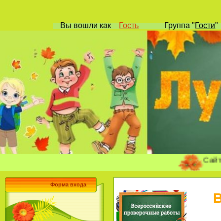
Вы вошли
как
Гость
Группа
"
Гости
Сайт учителя
Форма входа