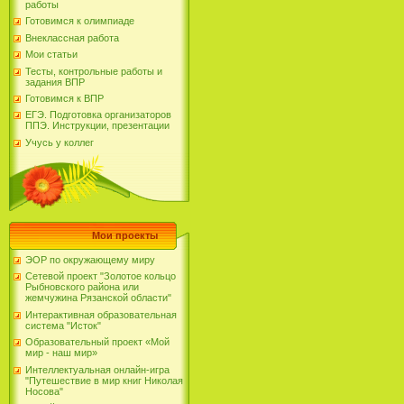
работы
Готовимся к олимпиаде
Внеклассная работа
Мои статьи
Тесты, контрольные работы и
задания ВПР
Готовимся к ВПР
ЕГЭ. Подготовка организаторов
ППЭ. Инструкции, презентации
Учусь у коллег
Мои проекты
ЭОР по окружающему миру
Сетевой проект "Золотое кольцо
Рыбновского района или
жемчужина Рязанской области"
Интерактивная образовательная
система "Исток"
Образовательный проект «Мой
мир - наш мир»
Интеллектуальная онлайн-игра
"Путешествие в мир книг Николая
Носова"