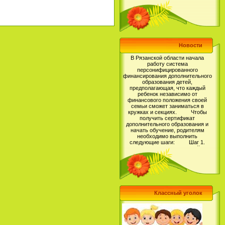
Новости
В Рязанской области начала
работу система
персонифицированного
финансирования дополнительного
образования детей,
предполагающая, что каждый
ребенок независимо от
финансового положения своей
семьи сможет заниматься в
кружках и секциях. Чтобы
получить сертификат
дополнительного образования и
начать обучение, родителям
необходимо выполнить
следующие шаги: Шаг 1.
Зарегистрироваться на сайте
Навигатор дополнительного
образования детей Рязанской
области, перейдя по ссылке https://
р62.навигатор.дети (более
подробную инструкцию по
регистрации Вы можете прочитать
тут: https://vk.com/@rmc62-kak-
zaregistrirovatsya-v-naviga..);
Шаг 2. Выбрать для своего
Классный уголок
ребенка программу
дополнительного образования и
записаться на обучение; Шаг
3. Получить Сертификат
дополнительного образования в