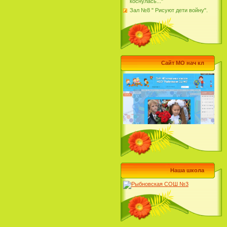
коснулась..."
Зал №8 " Рисуют дети войну".
Сайт МО нач кл
Наша школа