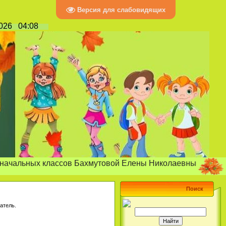
Версия для слабовидящих
2026
04:08
"Радость
ных классов Бахмутовой Елены Николаевны
Поиск
атель.