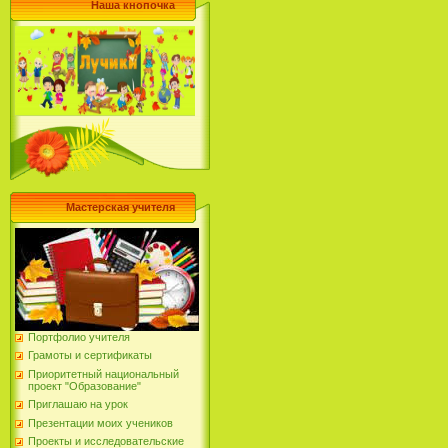
Наша кнопочка
Мастерская учителя
Портфолио учителя
Грамоты и сертификаты
Приоритетный национальный
проект "Образование"
Приглашаю на урок
Презентации моих учеников
Проекты и исследовательские