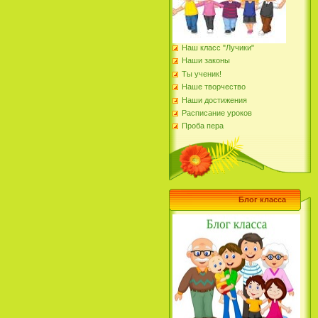
Личном кабинете пользователя на
сайте Навигатор дополнительного
образования детей Рязанской
области и использовать его для
обучения ребенка.
Регистрируйтесь на Навигаторе
Наш класс "Лучики"
уже сейчас, чтобы записать
Наши законы
своего ребенка на обучение и
ознакомиться с правилами
Ты ученик!
получения и использования
Наше творчество
сертификата.
(https://www.gosuslugi.ru/), а также
Наши достижения
внести СНИЛС в учетную запись в
Расписание уроков
ГИС согласно инструкции в
приложении. Обращаем внимание,
Проба пера
что у пользователей должна быть
подтвержденная учетная запись в
ЕСИА.
Блог класса