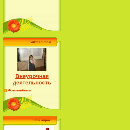
Фотоальбом
Внеурочная
деятельность
Фотоальбомы
Наш опрос