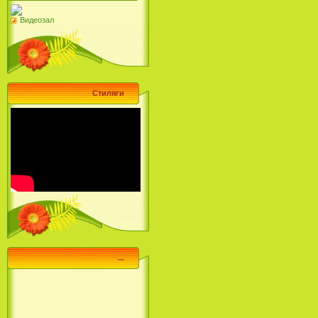
Видеозал
Стиляги
...