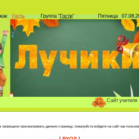
как
Гость
Группа
"
Гости
"
Пятница
07.08.
Сайт учителя началь
м запрещено просматривать данную страницу, пожалуйста войдите на сайт как пользов
[
ВХОД
]