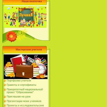
Наша кнопочка
Мастерская учителя
Портфолио учителя
Грамоты и сертификаты
Приоритетный национальный
проект "Образование"
Приглашаю на урок
Презентации моих учеников
Проекты и исследовательские