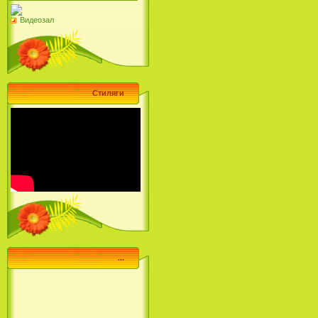
Видеозал
Стиляги
...