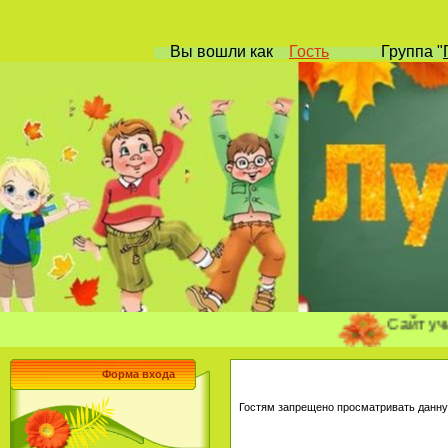
Вы вошли
как
Гость
Группа
"
Сайт учителя 
Форма входа
Гостям запрещено просматривать данную