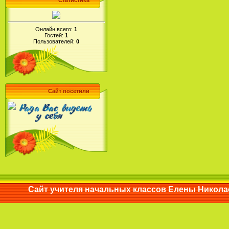
Статистика
Онлайн всего:
1
Гостей:
1
Пользователей:
0
Сайт посетили
Сайт учителя начальных классов Елены Ни