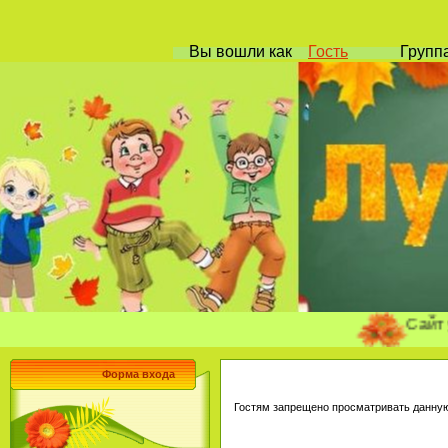
Вы вошли
как
Гость
Групп
Сайт учите
Форма входа
Гостям запрещено просматривать данную 