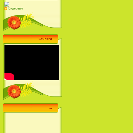
Видеозал
Стиляги
...