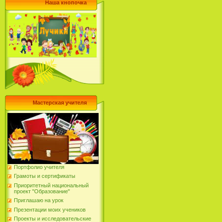
Наша кнопочка
Мастерская учителя
Портфолио учителя
Грамоты и сертификаты
Приоритетный национальный
проект "Образование"
Приглашаю на урок
Презентации моих учеников
Проекты и исследовательские