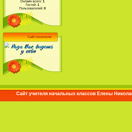
Онлайн всего:
1
Гостей:
1
Пользователей:
0
Сайт посетили
Сайт учителя начальных классов Елены Ни