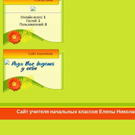
Статистика
Онлайн всего:
1
Гостей:
1
Пользователей:
0
Сайт посетили
Сайт учителя начальных классов Елены Ни