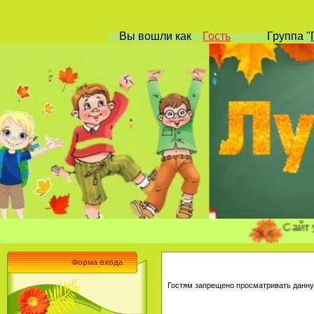
Вы вошли
как
Гость
Группа
"
Сайт учител
Форма входа
Гостям запрещено просматривать данную