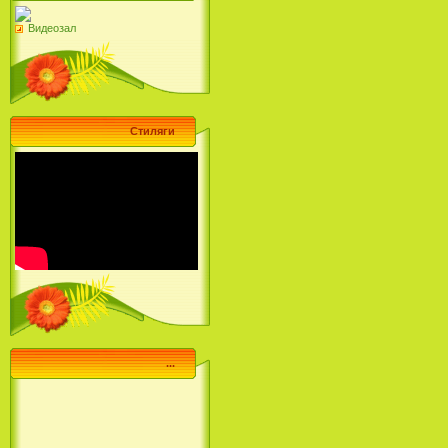
Видеозал
Стиляги
...