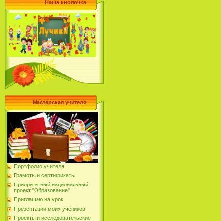
Наша кнопочка
Мастерская учителя
Портфолио учителя
Грамоты и сертификаты
Приоритетный национальный
проект "Образование"
Приглашаю на урок
Презентации моих учеников
Проекты и исследовательские