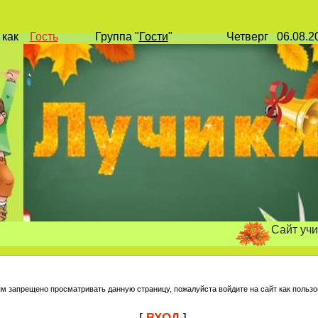
и
как
Гость
Группа
"
Гости
"
Четверг
06.08.
Сайт учителя нача
ям запрещено просматривать данную страницу, пожалуйста войдите на сайт как пользо
[
ВХОД
]