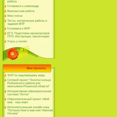
работы
Готовимся к олимпиаде
Внеклассная работа
Мои статьи
Тесты, контрольные работы и
задания ВПР
Готовимся к ВПР
ЕГЭ. Подготовка организаторов
ППЭ. Инструкции, презентации
Учусь у коллег
Мои проекты
ЭОР по окружающему миру
Сетевой проект "Золотое кольцо
Рыбновского района или
жемчужина Рязанской области"
Интерактивная образовательная
система "Исток"
Образовательный проект «Мой
мир - наш мир»
Интеллектуальная онлайн-игра
"Путешествие в мир книг Николая
Носова"