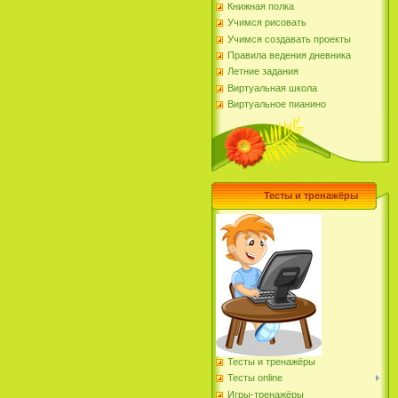
Книжная полка
Учимся рисовать
Учимся создавать проекты
Правила ведения дневника
Летние задания
Виртуальная школа
Виртуальное пианино
Тесты и тренажёры
Тесты и тренажёры
Тесты online
Игры-тренажёры