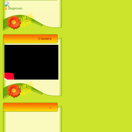
Видеозал
Стиляги
...