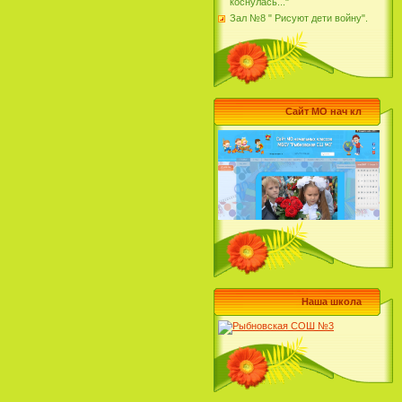
коснулась..."
Зал №8 " Рисуют дети войну".
Сайт МО нач кл
Наша школа