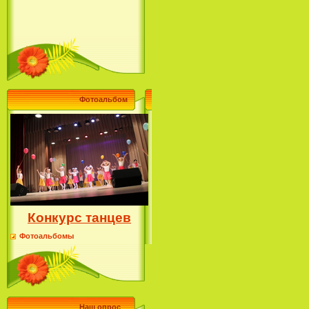
Фотоальбом
Конкурс танцев
Фотоальбомы
Наш опрос