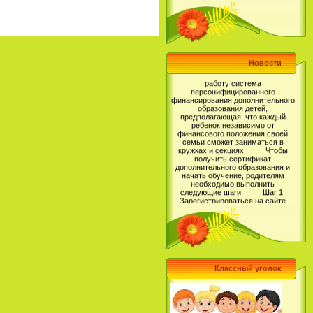
В Рязанской области начала
Новости
работу система
персонифицированного
финансирования дополнительного
образования детей,
предполагающая, что каждый
ребенок независимо от
финансового положения своей
семьи сможет заниматься в
кружках и секциях. Чтобы
получить сертификат
дополнительного образования и
начать обучение, родителям
необходимо выполнить
следующие шаги: Шаг 1.
Зарегистрироваться на сайте
Навигатор дополнительного
образования детей Рязанской
области, перейдя по ссылке https://
р62.навигатор.дети (более
подробную инструкцию по
регистрации Вы можете прочитать
тут: https://vk.com/@rmc62-kak-
zaregistrirovatsya-v-naviga..);
Шаг 2. Выбрать для своего
ребенка программу
Классный уголок
дополнительного образования и
записаться на обучение; Шаг
3. Получить Сертификат
дополнительного образования в
Личном кабинете пользователя на