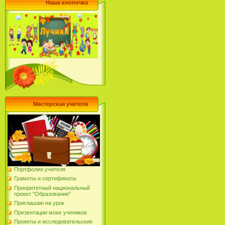
Наша кнопочка
Мастерская учителя
Портфолио учителя
Грамоты и сертификаты
Приоритетный национальный
проект "Образование"
Приглашаю на урок
Презентации моих учеников
Проекты и исследовательские