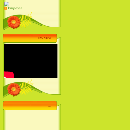
Видеозал
Стиляги
...