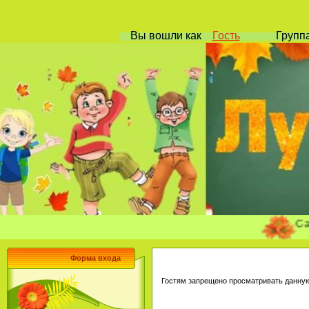
Вы вошли
как
Гость
Групп
Сайт учи
Форма входа
Гостям запрещено просматривать данную 