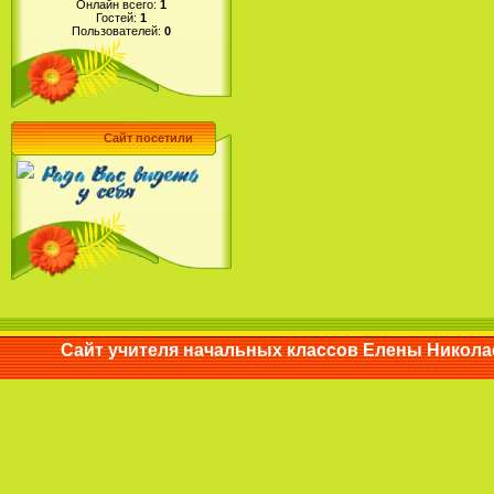
Онлайн всего:
1
Гостей:
1
Пользователей:
0
Сайт посетили
Сайт учителя начальных классов Елены Ни