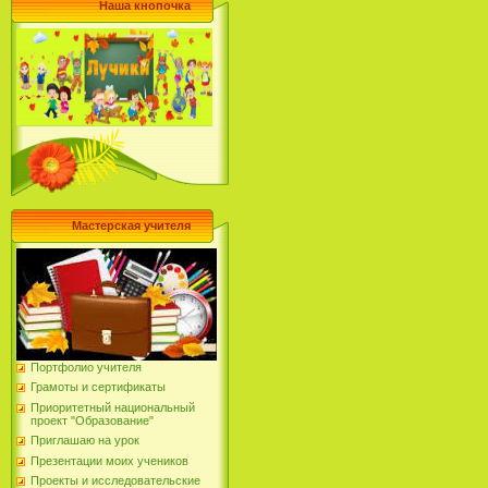
Наша кнопочка
Мастерская учителя
Портфолио учителя
Грамоты и сертификаты
Приоритетный национальный
проект "Образование"
Приглашаю на урок
Презентации моих учеников
Проекты и исследовательские