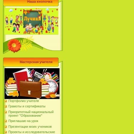
Наша кнопочка
Мастерская учителя
Портфолио учителя
Грамоты и сертификаты
Приоритетный национальный
проект "Образование"
Приглашаю на урок
Презентации моих учеников
Проекты и исследовательские