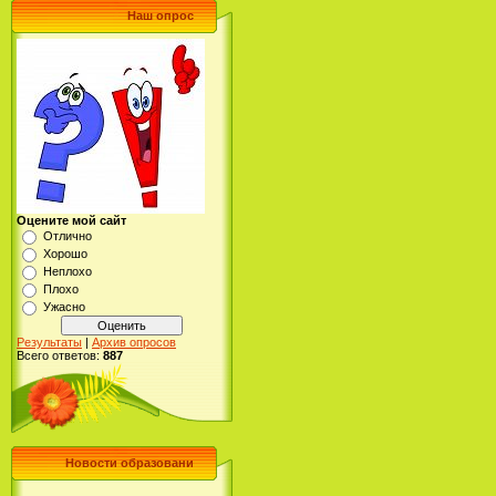
Наш опрос
Оцените мой сайт
Отлично
Хорошо
Неплохо
Плохо
Ужасно
Результаты
|
Архив опросов
Всего ответов:
887
Новости образовани