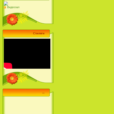
Видеозал
Стиляги
...