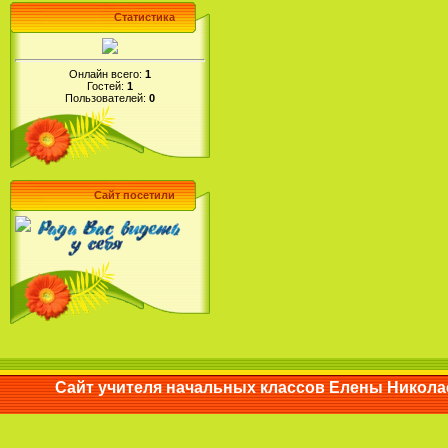
Статистика
Онлайн всего:
1
Гостей:
1
Пользователей:
0
Сайт посетили
Сайт учителя начальных классов Елены Ни