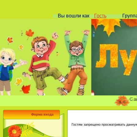
Вы вошли
как
Гость
Групп
Сайт учит
Форма входа
Гостям запрещено просматривать данную 